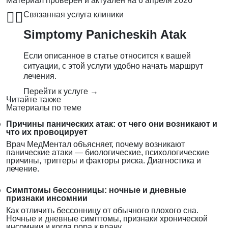
Материал проверен и актуален на
6 апреля 2026
👨‍⚕️
Связанная услуга клиники
Simptomy Panicheskih Atak
Если описанное в статье относится к вашей
ситуации, с этой услуги удобно начать маршрут
лечения.
Перейти к услуге →
Читайте также
Материалы по теме
Причины панических атак: от чего они возникают и
что их провоцирует
Врач МедМентал объясняет, почему возникают
панические атаки — биологические, психологические
причины, триггеры и факторы риска. Диагностика и
лечение.
Симптомы бессонницы: ночные и дневные
признаки инсомнии
Как отличить бессонницу от обычного плохого сна.
Ночные и дневные симптомы, признаки хронической
инсомнии и когда пора к врачу.