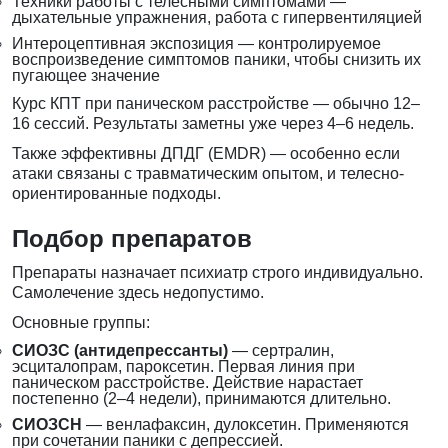
Техники работы с телесными симптомами —
дыхательные упражнения, работа с гипервентиляцией
Интероцептивная экспозиция — контролируемое
воспроизведение симптомов паники, чтобы снизить их
пугающее значение
Курс КПТ при паническом расстройстве — обычно 12–
16 сессий. Результаты заметны уже через 4–6 недель.
Также эффективны ДПДГ (EMDR) — особенно если
атаки связаны с травматическим опытом, и телесно-
ориентированные подходы.
Подбор препаратов
Препараты назначает психиатр строго индивидуально.
Самолечение здесь недопустимо.
Основные группы:
СИОЗС (антидепрессанты)
— сертралин,
эсциталопрам, пароксетин. Первая линия при
паническом расстройстве. Действие нарастает
постепенно (2–4 недели), принимаются длительно.
СИОЗСН
— венлафаксин, дулоксетин. Применяются
при сочетании паники с депрессией.