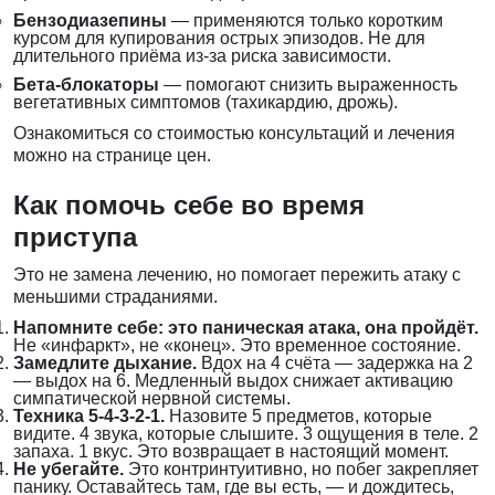
Бензодиазепины
— применяются только коротким
курсом для купирования острых эпизодов. Не для
длительного приёма из-за риска зависимости.
Бета-блокаторы
— помогают снизить выраженность
вегетативных симптомов (тахикардию, дрожь).
Ознакомиться со стоимостью консультаций и лечения
можно на странице
цен
.
Как помочь себе во время
приступа
Это не замена лечению, но помогает пережить атаку с
меньшими страданиями.
Напомните себе: это паническая атака, она пройдёт.
Не «инфаркт», не «конец». Это временное состояние.
Замедлите дыхание.
Вдох на 4 счёта — задержка на 2
— выдох на 6. Медленный выдох снижает активацию
симпатической нервной системы.
Техника 5-4-3-2-1.
Назовите 5 предметов, которые
видите. 4 звука, которые слышите. 3 ощущения в теле. 2
запаха. 1 вкус. Это возвращает в настоящий момент.
Не убегайте.
Это контринтуитивно, но побег закрепляет
панику. Оставайтесь там, где вы есть, — и дождитесь,