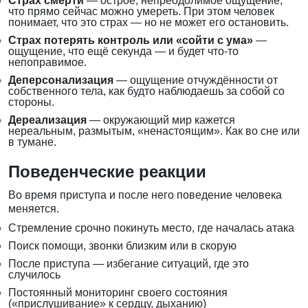
Страх смерти
— острое, непреодолимое ощущение,
что прямо сейчас можно умереть. При этом человек
понимает, что это страх — но не может его остановить.
Страх потерять контроль или «сойти с ума»
—
ощущение, что ещё секунда — и будет что-то
непоправимое.
Деперсонализация
— ощущение отчуждённости от
собственного тела, как будто наблюдаешь за собой со
стороны.
Дереализация
— окружающий мир кажется
нереальным, размытым, «ненастоящим». Как во сне или
в тумане.
Поведенческие реакции
Во время приступа и после него поведение человека
меняется.
Стремление срочно покинуть место, где началась атака
Поиск помощи, звонки близким или в скорую
После приступа — избегание ситуаций, где это
случилось
Постоянный мониторинг своего состояния
(«прислушивание» к сердцу, дыханию)