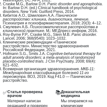
Washington, DC: APA, 2022.
Craske M.G., Barlow D.H.
Panic disorder and agoraphobia.
In: Barlow D.H. (ed.) Clinical handbook of psychological
disorders. New York: Guilford Press, 2014.
Кибитов А.О., Шмилович А.А.
Паническое
расстройство: клиника, диагностика, лечение.
Психиатрия и психофармакотерапия. 2018; 20(3): 4–12.
Смулевич А.Б.
Психосоматические расстройства в
клинической практике.
М.: МЕДпресс-информ, 2016.
Roy-Byrne P.P., Craske M.G., Stein M.B.
Panic disorder.
Lancet. 2006; 368(9540): 1023–1032.
Клинические рекомендации «Паническое
расстройство». Министерство здравоохранения
Российской Федерации, 2021.
Hofmann S.G., Smits J.A.
Cognitive-behavioral therapy for
adult anxiety disorders: a meta-analysis of randomized
placebo-controlled trials.
J Clin Psychiatry. 2008; 69(4):
621–632.
Всемирная организация здравоохранения.
МКБ-11:
Международная классификация болезней 11-го
пересмотра.
ВОЗ, 2019. Код F41.0 — Паническое
расстройство.
✅
📚
Статья проверена
Доказательная
врачом
медицина
Материал написан
Мы опираемся на
редакцией и проверен
клинические