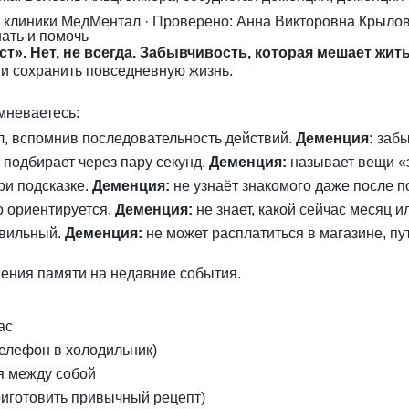
я клиники МедМентал
· Проверено: Анна Викторовна Крыло
ать и помочь
». Нет, не всегда. Забывчивость, которая мешает жить,
и сохранить повседневную жизнь.
мневаетесь:
, вспомнив последовательность действий.
Деменция:
забы
 подбирает через пару секунд.
Деменция:
называет вещи «э
ри подсказке.
Деменция:
не узнаёт знакомого даже после п
о ориентируется.
Деменция:
не знает, какой сейчас месяц и
авильный.
Деменция:
не может расплатиться в магазине, пу
ения памяти на недавние события.
ас
телефон в холодильник)
я между собой
риготовить привычный рецепт)