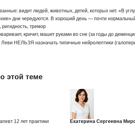
анные: видит людей, животных, детей, которых нет. «В углу
хие» дни чередуются. В хороший день — почти нормальный
 ригидность, тремор
аривает, кричит, машет руками во сне (за годы до деменци
и Леви НЕЛЬЗЯ назначать типичные нейролептики (галопер
о этой теме
апевт
12 лет практики
Екатерина Сергеевна Мир