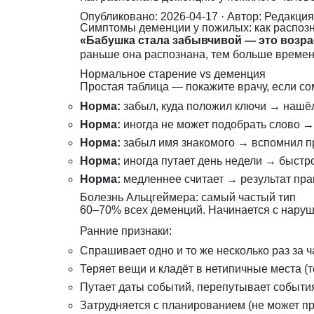
Опубликовано: 2026-04-17
· Автор: Редакци
Симптомы деменции у пожилых: как распозн
«Бабушка стала забывчивой — это возраст
раньше она распознана, тем больше времен
Нормальное старение vs деменция
Простая таблица — покажите врачу, если со
Норма:
забыл, куда положил ключи → нашёл
Норма:
иногда не может подобрать слово →
Норма:
забыл имя знакомого → вспомнил п
Норма:
иногда путает день недели → быстр
Норма:
медленнее считает → результат пр
Болезнь Альцгеймера: самый частый тип
60–70% всех деменций. Начинается с наруш
Ранние признаки:
Спрашивает одно и то же несколько раз за ч
Теряет вещи и кладёт в нетипичные места (
Путает даты событий, перепутывает событи
Затрудняется с планированием (не может п