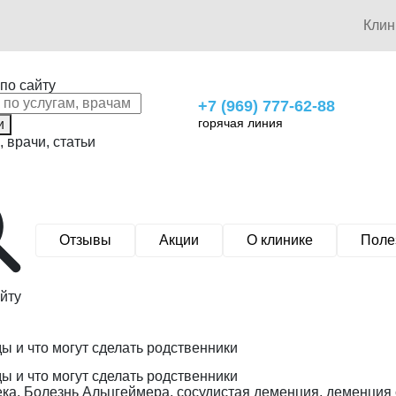
Кли
по сайту
+7 (969) 777-62-88
горячая линия
и
, врачи, статьи
Отзывы
Акции
О клинике
Поле
йту
ы и что могут сделать родственники
ы и что могут сделать родственники
ка. Болезнь Альцгеймера, сосудистая деменция, деменция с