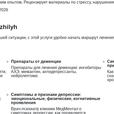
ним опытом. Рецензирует материалы по стрессу, нарушени
2026
zhilyh
шей ситуации, с этой услуги удобно начать маршрут лечения
Препараты от деменции
Си
пр
Препараты для лечения деменции: ингибиторы
ти,
АХЭ, мемантин, антидепрессанты,
Как
ие
нейролептики.
сна
хро
Симптомы и признаки депрессии:
х
эмоциональные, физические, когнитивные
проявления
Врач-психиатр клиники МедМентал о
симптомах депрессии: как проявляется