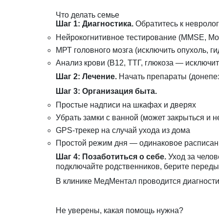
Что делать семье
Шаг 1: Диагностика.
Обратитесь к невролог
Нейрокогнитивное тестирование (MMSE, Mo
МРТ головного мозга (исключить опухоль, г
Анализ крови (B12, ТТГ, глюкоза — исключи
Шаг 2: Лечение.
Начать препараты (донепез
Шаг 3: Организация быта.
Простые надписи на шкафах и дверях
Убрать замки с ванной (может закрыться и н
GPS-трекер на случай ухода из дома
Простой режим дня — одинаковое расписан
Шаг 4: Позаботиться о себе.
Уход за чело
подключайте родственников, берите переды
В клинике МедМентал проводится
диагност
Не уверены, какая помощь нужна?