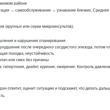
накомом районе
ация → самообслуживание → узнавание близких. Средняя 
ов (крупных или серии микроинсультов).
ышления и нарушения планирования
ухудшение после очередного сосудистого эпизода, потом п
ая походка, неустойчивость
лач или смех без причины
та: гипертония, диабет, курение, ожирение. Контроль давле
рач ответит, оценит ситуацию и подскажет, что делать дальш
сть