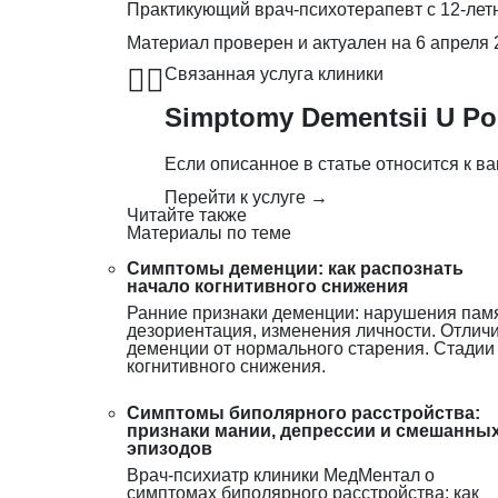
Практикующий врач-психотерапевт с 12-лет
Материал проверен и актуален на
6 апреля 
👨‍⚕️
Связанная услуга клиники
Simptomy Dementsii U Po
Если описанное в статье относится к ва
Перейти к услуге →
Читайте также
Материалы по теме
Симптомы деменции: как распознать
начало когнитивного снижения
Ранние признаки деменции: нарушения памя
дезориентация, изменения личности. Отлич
деменции от нормального старения. Стадии
когнитивного снижения.
Симптомы биполярного расстройства:
признаки мании, депрессии и смешанны
эпизодов
Врач-психиатр клиники МедМентал о
симптомах биполярного расстройства: как