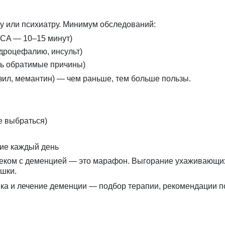
у или психиатру. Минимум обследований:
CA — 10–15 минут)
идроцефалию, инсульт)
ть обратимые причины)
ил, мемантин) — чем раньше, тем больше пользы.
е выбраться)
ие каждый день
веком с деменцией — это марафон. Выгорание ухаживающи
шки.
ика и лечение деменции
— подбор терапии, рекомендации по