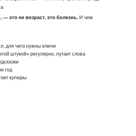
ва
 — это не возраст, это болезнь.
И чем
л, для чего нужны ключи
той штукой» регулярно, путает слова
одсказки
ли год
тает купюры