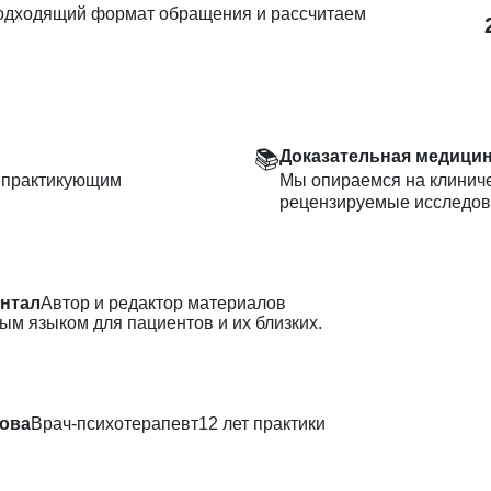
одходящий формат обращения и рассчитаем
📚
Доказательная медици
н практикующим
Мы опираемся на клиниче
рецензируемые исследов
нтал
Автор и редактор материалов
ым языком для пациентов и их близких.
ова
Врач-психотерапевт
12 лет практики