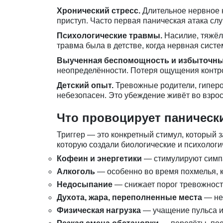
Хронический стресс.
Длительное нервное н
приступ. Часто первая паническая атака случ
Психологические травмы.
Насилие, тяжёлы
травма была в детстве, когда нервная сис
Выученная беспомощность и избыточны
неопределённости. Потеря ощущения контр
Детский опыт.
Тревожные родители, гипероп
небезопасен. Это убеждение живёт во взрос
Что провоцирует панически
Триггер — это конкретный стимул, который з
которую создали биологические и психологи
Кофеин и энергетики
— стимулируют симпа
Алкоголь
— особенно во время похмелья, к
Недосыпание
— снижает порог тревожност
Духота, жара, переполненные места
— нех
Физическая нагрузка
— учащение пульса и 