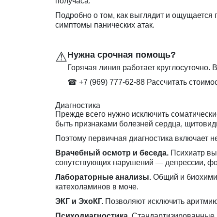
получаса.
Подробно о том, как выглядит и ощущается п
симптомы панических атак
.
⚠
Нужна срочная помощь?
Горячая линия работает круглосуточно. В
☎ +7 (969) 777-62-88
Рассчитать стоимо
Диагностика
Прежде всего нужно исключить соматическ
быть признаками болезней сердца, щитовид
Поэтому первичная диагностика включает не
Врачебный осмотр и беседа.
Психиатр выя
сопутствующих нарушений — депрессии, фо
Лабораторные анализы.
Общий и биохимич
катехоламинов в моче.
ЭКГ и ЭхоКГ.
Позволяют исключить аритмию,
Психодиагностика.
Стандартизированные ш