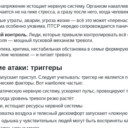
апряжение истощает нервную систему. Организм накаплива
ается не на пике стресса, а сразу после него, когда челове
е утраты, аварии, угроза жизни — всё это может «перенас
тема особенно уязвима. ПТСР нередко сопровождается пани
й контроль.
Люди, которые привыкли контролировать всё в
оля — мощный пусковой механизм тревоги.
ека, критика, нестабильная обстановка в семье формируют
лом человеке — и питает тревогу.
е атаки: триггеры
апускает приступ. Следует учитывать: триггер не является 
ческие факторы. Вот наиболее частые:
тическую нервную систему, ускоряют пульс, провоцируют 
огда уровень тревоги резко растёт
и, истощает ресурсы нервной системы
ватка воздуха и телесный дискомфорт запускают «ложную
одышка у чувствительных людей могут быть восприняты ка