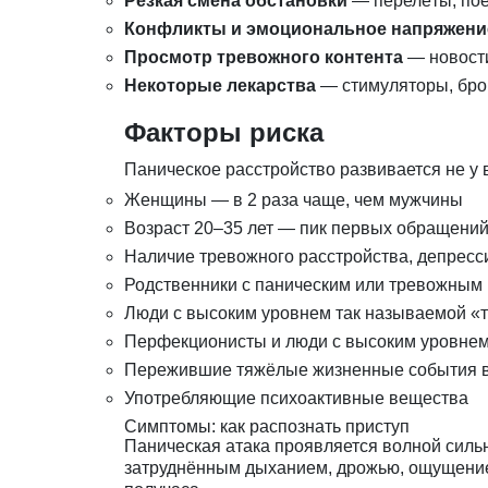
Резкая смена обстановки
— перелёты, пое
Конфликты и эмоциональное напряжени
Просмотр тревожного контента
— новости
Некоторые лекарства
— стимуляторы, бро
Факторы риска
Паническое расстройство развивается не у в
Женщины — в 2 раза чаще, чем мужчины
Возраст 20–35 лет — пик первых обращени
Наличие тревожного расстройства, депресс
Родственники с паническим или тревожным
Люди с высоким уровнем так называемой «т
Перфекционисты и люди с высоким уровнем
Пережившие тяжёлые жизненные события в 
Употребляющие психоактивные вещества
Симптомы: как распознать приступ
Паническая атака проявляется волной сил
затруднённым дыханием, дрожью, ощущением 