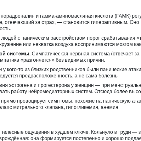
норадреналин и гамма-аминомасляная кислота (ГАМК) регу
, отвечающий за страх, — становится гиперактивным. Оно 
ость.
 людей с паническим расстройством порог срабатывания «
кружение или нехватка воздуха воспринимаются мозгом как
ой системы.
Симпатическая нервная система (отвечает за
импатика «разгоняется» без видимых причин.
 у кого-то из близких родственников были панические ата
ледуется предрасположенность, а не сама болезнь.
ня эстрогена и прогестерона у женщин — при менструаль
вать работу нейромедиаторных систем. Отсюда более высок
прямо провоцирует симптомы, похожие на паническую атаку
лапс митрального клапана, гипогликемия, анемия.
 телесные ощущения в худшем ключе. Кольнуло в груди — з
 врождённая: она формируется постепенно и хорошо поддаё