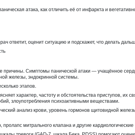
аническая атака, как отличить её от инфаркта и вегетативн
рач ответит, оценит ситуацию и подскажет, что делать дальш
сть
ие причины. Симптомы панической атаки — учащённое серд
ной железы, эндокринной системы.
сколько этапов.
сняет характер, частоту и обстоятельства приступов, их с
бий, злоупотребления психоактивными веществами.
еский анализ крови, уровень гормонов щитовидной железы
 пролапс митрального клапана и другие кардиологические
калы тревоги (GAD-7, шкала Бека, PDSS) помогают оценит