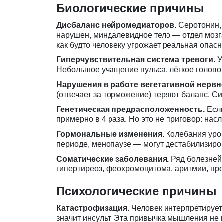
Биологические причины
Дисбаланс нейромедиаторов.
Серотонин, 
нарушен, миндалевидное тело — отдел мозга
как будто человеку угрожает реальная опасн
Гиперчувствительная система тревоги.
У
Небольшое учащение пульса, лёгкое голово
Нарушения в работе вегетативной нервн
(отвечает за торможение) теряют баланс. С
Генетическая предрасположенность.
Если
примерно в 4 раза. Но это не приговор: нас
Гормональные изменения.
Колебания уров
периоде, менопаузе — могут дестабилизиро
Соматические заболевания.
Ряд болезней 
гипертиреоз, феохромоцитома, аритмии, про
Психологические причины
Катастрофизация.
Человек интерпретирует
значит инсульт. Эта привычка мышления не