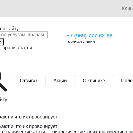
Кли
по сайту
+7 (969) 777-62-88
горячая линия
и
, врачи, статьи
Отзывы
Акции
О клинике
Поле
йту
кают и что их провоцирует
кают и что их провоцирует
т панические атаки — биологические, психологические при