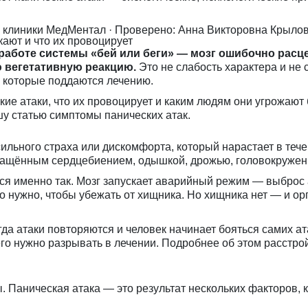
я клиники МедМентал
· Проверено: Анна Викторовна Крыло
кают и что их провоцирует
в работе системы «бей или беги» — мозг ошибочно рас
 вегетативную реакцию.
Это не слабость характера и не 
, которые поддаются лечению.
кие атаки, что их провоцирует и каким людям они угрожают
шу статью
симптомы панических атак
.
ильного страха или дискомфорта, который нарастает в теч
ащённым сердцебиением, одышкой, дрожью, головокружен
ся именно так. Мозг запускает аварийный режим — выброс 
 нужно, чтобы убежать от хищника. Но хищника нет — и ор
да атаки повторяются и человек начинает бояться самих атак
его нужно разрывать в лечении. Подробнее об этом расстр
 Паническая атака — это результат нескольких факторов, 