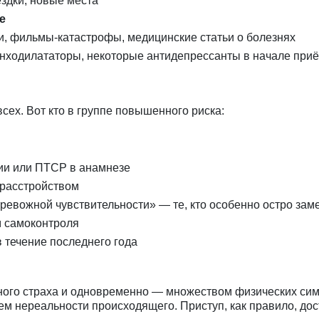
здки, новые места
е
, фильмы-катастрофы, медицинские статьи о болезнях
нходилататоры, некоторые антидепрессанты в начале при
сех. Вот кто в группе повышенного риска:
й
ии или ПТСР в анамнезе
 расстройством
ревожной чувствительности» — те, кто особенно остро за
 самоконтроля
течение последнего года
ьного страха и одновременно — множеством физических си
нереальности происходящего. Приступ, как правило, достиг