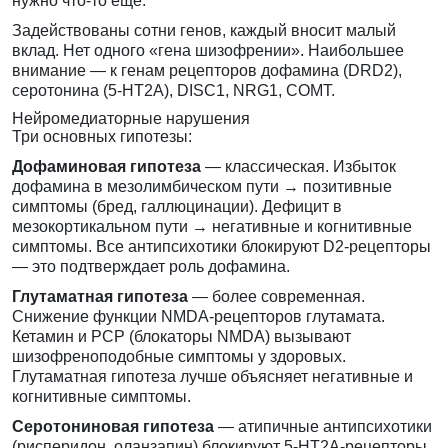
нужно что-то ещё.
Задействованы сотни генов, каждый вносит малый
вклад. Нет одного «гена шизофрении». Наибольшее
внимание — к генам рецепторов дофамина (DRD2),
серотонина (5-HT2A), DISC1, NRG1, COMT.
Нейромедиаторные нарушения
Три основных гипотезы:
Дофаминовая гипотеза
— классическая. Избыток
дофамина в мезолимбическом пути → позитивные
симптомы (бред, галлюцинации). Дефицит в
мезокортикальном пути → негативные и когнитивные
симптомы. Все антипсихотики блокируют D2-рецепторы
— это подтверждает роль дофамина.
Глутаматная гипотеза
— более современная.
Снижение функции NMDA-рецепторов глутамата.
Кетамин и PCP (блокаторы NMDA) вызывают
шизофреноподобные симптомы у здоровых.
Глутаматная гипотеза лучше объясняет негативные и
когнитивные симптомы.
Серотониновая гипотеза
— атипичные антипсихотики
(рисперидон, оланзапин) блокируют 5-HT2A-рецепторы.