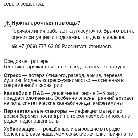
серого вещества.
⚠
Нужна срочная помощь?
Горячая линия работает круглосуточно. Врач ответит,
оценит ситуацию и подскажет, что делать дальше.
☎ +7 (969) 777-62-88
Рассчитать стоимость
Средовые триггеры
Генетика заряжает пистолет, среда нажимает на курок:
Стресс
— потеря близкого, развод, армия, переезд,
буллинг. Модель «стресс-уязвимость» — основная в
современной психиатрии
Каннабис и ПАВ
— увеличивает риск в 2–6 раз у
предрасположенных. Особенно опасны: ранний возраст
начала, синтетические каннабиноиды, амфетамины
Перинатальные факторы
— инфекции матери во
время беременности (грипп, токсоплазмоз), гипоксия в
родах, недоношенность
Урбанизация
— рождённые и выросшие в городе
болеют в 2 раза чаще, чем сельские жители. Причина не