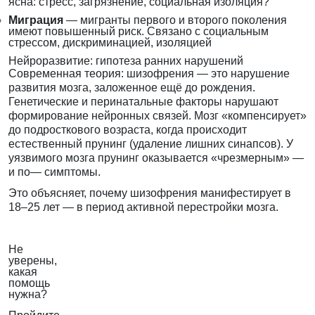
ясна: стресс, загрязнение, социальная изоляция?
Миграция
— мигранты первого и второго поколения
имеют повышенный риск. Связано с социальным
стрессом, дискриминацией, изоляцией
Нейроразвитие: гипотеза ранних нарушений
Современная теория: шизофрения — это нарушение
развития мозга, заложенное ещё до рождения.
Генетические и перинатальные факторы нарушают
формирование нейронных связей. Мозг «компенсирует»
до подросткового возраста, когда происходит
естественный прунинг (удаление лишних синапсов). У
уязвимого мозга прунинг оказывается «чрезмерным» —
и по— симптомы.
Это объясняет, почему шизофрения манифестирует в
18–25 лет — в период активной перестройки мозга.
Не
уверены,
какая
помощь
нужна?