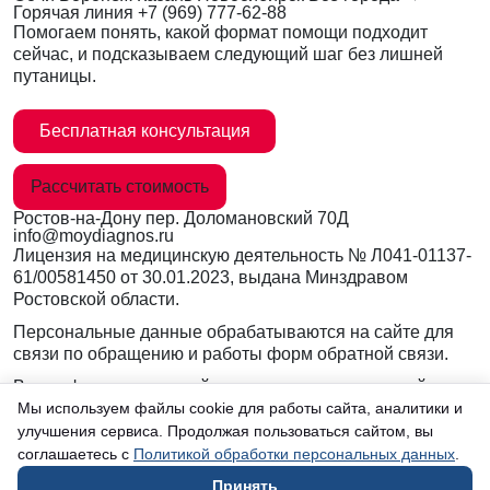
Горячая линия
+7 (969) 777-62-88
Помогаем понять, какой формат помощи подходит
сейчас, и подсказываем следующий шаг без лишней
путаницы.
Бесплатная консультация
Рассчитать стоимость
Ростов-на-Дону
пер. Доломановский 70Д
info@moydiagnos.ru
Лицензия на медицинскую деятельность №
Л041-01137-
61/00581450
от 30.01.2023, выдана Минздравом
Ростовской области.
Персональные данные обрабатываются на сайте для
связи по обращению и работы форм обратной связи.
Вся информация на сайте носит ознакомительный
характер и не заменяет очную консультацию врача.
Мы используем файлы cookie для работы сайта, аналитики и
Консультации по телефону и в мессенджерах не
улучшения сервиса. Продолжая пользоваться сайтом, вы
являются медицинской услугой.
соглашаетесь с
Политикой обработки персональных данных
.
Принять
в Ростове-на-Дону
Согласие на обработку данных