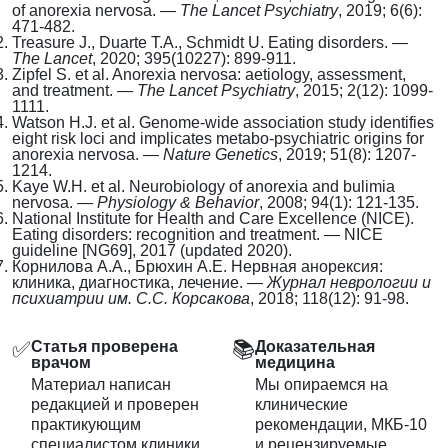
of anorexia nervosa. —
The Lancet Psychiatry
, 2019; 6(6):
471-482.
Treasure J., Duarte T.A., Schmidt U. Eating disorders. —
The Lancet
, 2020; 395(10227): 899-911.
Zipfel S. et al. Anorexia nervosa: aetiology, assessment,
and treatment. —
The Lancet Psychiatry
, 2015; 2(12): 1099-
1111.
Watson H.J. et al. Genome-wide association study identifies
eight risk loci and implicates metabo-psychiatric origins for
anorexia nervosa. —
Nature Genetics
, 2019; 51(8): 1207-
1214.
Kaye W.H. et al. Neurobiology of anorexia and bulimia
nervosa. —
Physiology & Behavior
, 2008; 94(1): 121-135.
National Institute for Health and Care Excellence (NICE).
Eating disorders: recognition and treatment. — NICE
guideline [NG69], 2017 (updated 2020).
Корнилова А.А., Брюхин А.Е. Нервная анорексия:
клиника, диагностика, лечение. —
Журнал неврологии и
психиатрии им. С.С. Корсакова
, 2018; 118(12): 91-98.
✅
📚
Статья проверена
Доказательная
врачом
медицина
Материал написан
Мы опираемся на
редакцией и проверен
клинические
практикующим
рекомендации, МКБ-10
специалистом клиники.
и рецензируемые