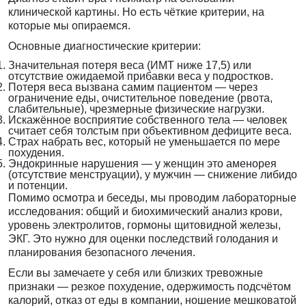
клинической картины. Но есть чёткие критерии, на
которые мы опираемся.
Основные диагностические критерии:
Значительная потеря веса (ИМТ ниже 17,5) или
отсутствие ожидаемой прибавки веса у подростков.
Потеря веса вызвана самим пациентом — через
ограничение еды, очистительное поведение (рвота,
слабительные), чрезмерные физические нагрузки.
Искажённое восприятие собственного тела — человек
считает себя толстым при объективном дефиците веса.
Страх набрать вес, который не уменьшается по мере
похудения.
Эндокринные нарушения — у женщин это аменорея
(отсутствие менструации), у мужчин — снижение либидо
и потенции.
Помимо осмотра и беседы, мы проводим лабораторные
исследования: общий и биохимический анализ крови,
уровень электролитов, гормоны щитовидной железы,
ЭКГ. Это нужно для оценки последствий голодания и
планирования безопасного лечения.
Если вы замечаете у себя или близких тревожные
признаки — резкое похудение, одержимость подсчётом
калорий, отказ от еды в компании, ношение мешковатой