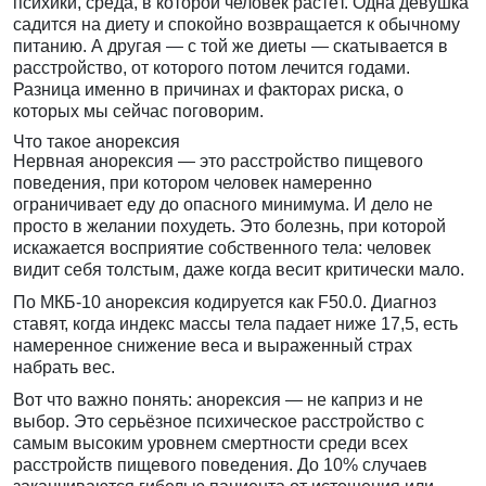
психики, среда, в которой человек растёт. Одна девушка
садится на диету и спокойно возвращается к обычному
питанию. А другая — с той же диеты — скатывается в
расстройство, от которого потом лечится годами.
Разница именно в причинах и факторах риска, о
которых мы сейчас поговорим.
Что такое анорексия
Нервная анорексия — это расстройство пищевого
поведения, при котором человек намеренно
ограничивает еду до опасного минимума. И дело не
просто в желании похудеть. Это болезнь, при которой
искажается восприятие собственного тела: человек
видит себя толстым, даже когда весит критически мало.
По МКБ-10 анорексия кодируется как F50.0. Диагноз
ставят, когда индекс массы тела падает ниже 17,5, есть
намеренное снижение веса и выраженный страх
набрать вес.
Вот что важно понять: анорексия — не каприз и не
выбор. Это серьёзное психическое расстройство с
самым высоким уровнем смертности среди всех
расстройств пищевого поведения. До 10% случаев