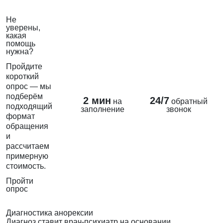
Не
уверены,
какая
помощь
нужна?
Пройдите
короткий
опрос — мы
подберём
2 мин
24/7
на
обратный
подходящий
заполнение
звонок
формат
обращения
и
рассчитаем
примерную
стоимость.
Пройти
опрос
Диагностика анорексии
Диагноз ставит врач-психиатр на основании