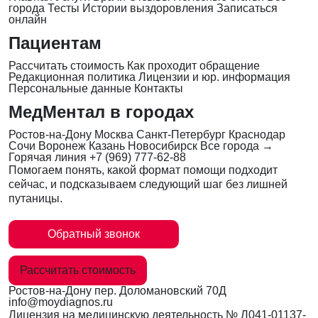
города
Тесты
Истории выздоровления
Записаться
онлайн
Пациентам
Рассчитать стоимость
Как проходит обращение
Редакционная политика
Лицензии и юр. информация
Персональные данные
Контакты
МедМентал в городах
Ростов-на-Дону
Москва
Санкт-Петербург
Краснодар
Сочи
Воронеж
Казань
Новосибирск
Все города →
Горячая линия
+7 (969) 777-62-88
Помогаем понять, какой формат помощи подходит
сейчас, и подсказываем следующий шаг без лишней
путаницы.
Обратный звонок
Рассчитать стоимость
Ростов-на-Дону
пер. Доломановский 70Д
info@moydiagnos.ru
Лицензия на медицинскую деятельность №
Л041-01137-