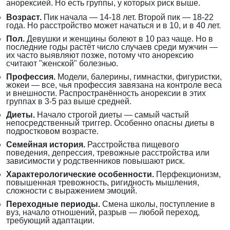
анорексией. Но есть группы, у которых риск выше.
Возраст.
Пик начала — 14-18 лет. Второй пик — 18-22
года. Но расстройство может начаться и в 10, и в 40 лет.
Пол.
Девушки и женщины болеют в 10 раз чаще. Но в
последние годы растёт число случаев среди мужчин —
их часто выявляют позже, потому что анорексию
считают "женской" болезнью.
Профессия.
Модели, балерины, гимнастки, фигуристки,
жокеи — все, чья профессия завязана на контроле веса
и внешности. Распространённость анорексии в этих
группах в 3-5 раз выше средней.
Диеты.
Начало строгой диеты — самый частый
непосредственный триггер. Особенно опасны диеты в
подростковом возрасте.
Семейная история.
Расстройства пищевого
поведения, депрессия, тревожные расстройства или
зависимости у родственников повышают риск.
Характерологические особенности.
Перфекционизм,
повышенная тревожность, ригидность мышления,
сложности с выражением эмоций.
Переходные периоды.
Смена школы, поступление в
вуз, начало отношений, разрыв — любой переход,
требующий адаптации.