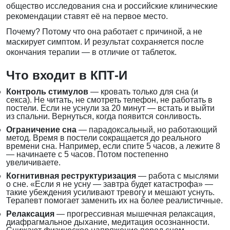
общество исследования сна и российские клинические
рекомендации ставят её на первое место.
Почему? Потому что она работает с причиной, а не
маскирует симптом. И результат сохраняется после
окончания терапии — в отличие от таблеток.
Что входит в КПТ-И
Контроль стимулов
— кровать только для сна (и
секса). Не читать, не смотреть телефон, не работать в
постели. Если не уснули за 20 минут — встать и выйти
из спальни. Вернуться, когда появится сонливость.
Ограничение сна
— парадоксальный, но работающий
метод. Время в постели сокращается до реального
времени сна. Например, если спите 5 часов, а лежите 8
— начинаете с 5 часов. Потом постепенно
увеличиваете.
Когнитивная реструктуризация
— работа с мыслями
о сне. «Если я не усну — завтра будет катастрофа» —
такие убеждения усиливают тревогу и мешают уснуть.
Терапевт помогает заменить их на более реалистичные.
Релаксация
— прогрессивная мышечная релаксация,
диафрагмальное дыхание, медитация осознанности.