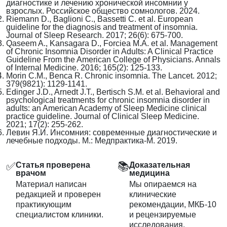
диагностике и лечению хронической инсомнии у
взрослых. Российское общество сомнологов. 2024.
Riemann D., Baglioni C., Bassetti C. et al. European
guideline for the diagnosis and treatment of insomnia.
Journal of Sleep Research. 2017; 26(6): 675-700.
Qaseem A., Kansagara D., Forciea M.A. et al. Management
of Chronic Insomnia Disorder in Adults: A Clinical Practice
Guideline From the American College of Physicians. Annals
of Internal Medicine. 2016; 165(2): 125-133.
Morin C.M., Benca R. Chronic insomnia. The Lancet. 2012;
379(9821): 1129-1141.
Edinger J.D., Arnedt J.T., Bertisch S.M. et al. Behavioral and
psychological treatments for chronic insomnia disorder in
adults: an American Academy of Sleep Medicine clinical
practice guideline. Journal of Clinical Sleep Medicine.
2021; 17(2): 255-262.
Левин Я.И. Инсомния: современные диагностические и
лечебные подходы. М.: Медпрактика-М. 2019.
✅
📚
Статья проверена
Доказательная
врачом
медицина
Материал написан
Мы опираемся на
редакцией и проверен
клинические
практикующим
рекомендации, МКБ-10
специалистом клиники.
и рецензируемые
исследования.