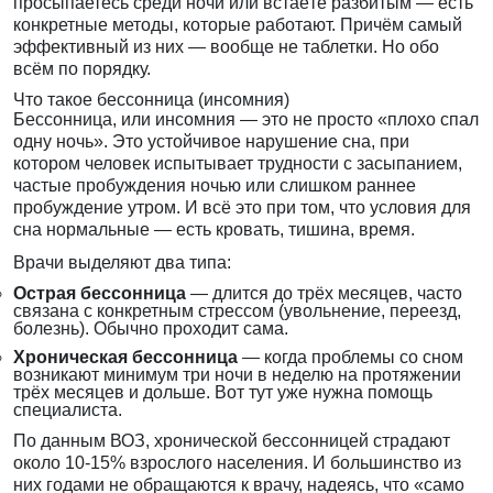
просыпаетесь среди ночи или встаёте разбитым — есть
конкретные методы, которые работают. Причём самый
эффективный из них — вообще не таблетки. Но обо
всём по порядку.
Что такое бессонница (инсомния)
Бессонница, или инсомния — это не просто «плохо спал
одну ночь». Это устойчивое нарушение сна, при
котором человек испытывает трудности с засыпанием,
частые пробуждения ночью или слишком раннее
пробуждение утром. И всё это при том, что условия для
сна нормальные — есть кровать, тишина, время.
Врачи выделяют два типа:
Острая бессонница
— длится до трёх месяцев, часто
связана с конкретным стрессом (увольнение, переезд,
болезнь). Обычно проходит сама.
Хроническая бессонница
— когда проблемы со сном
возникают минимум три ночи в неделю на протяжении
трёх месяцев и дольше. Вот тут уже нужна помощь
специалиста.
По данным ВОЗ, хронической бессонницей страдают
около 10-15% взрослого населения. И большинство из
них годами не обращаются к врачу, надеясь, что «само