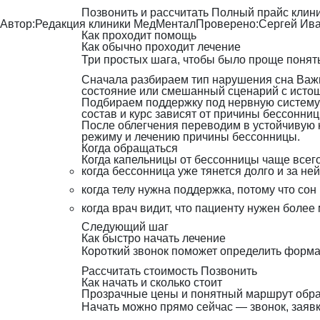
Позвонить и рассчитать
Полный прайс клин
Автор:
Редакция клиники МедМентал
Проверено:
Сергей Ива
Как проходит помощь
Как обычно проходит лечение
Три простых шага, чтобы было проще понять
Сначала разбираем тип нарушения сна
Важн
состояние или смешанный сценарий с исто
Подбираем поддержку под нервную систему
состав и курс зависят от причины бессонни
После облегчения переводим в устойчивую 
режиму и лечению причины бессонницы.
Когда обращаться
Когда капельницы от бессонницы чаще всего
когда бессонница уже тянется долго и за не
когда телу нужна поддержка, потому что сон
когда врач видит, что пациенту нужен более
Следующий шаг
Как быстро начать лечение
Короткий звонок поможет определить формат
Рассчитать стоимость
Позвонить
Как начать и сколько стоит
Прозрачные цены и понятный маршрут обра
Начать можно прямо сейчас — звонок, заявка