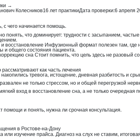
ики →
нович Колесников
16 лет практики
Дата проверки:
6 апреля 
, с чего начинается помощь.
о понять, что доминирует: трудности с засыпанием, часты
щением.
 и восстановление
Инфузионный формат полезен там, где н
цы и общего состояния пациента.
коррекцию сна
Стоит помнить, что цель здесь не разовый с
 рассматривают как часть лечения
й накопились тревога, истощение, дневная разбитость и ср
 развален не только стрессом, но и общей перегрузкой нер
 мягкий вход в восстановление сна, а не только очередная 
 помощи и понять, нужна ли срочная консультация.
щения в Ростове-на-Дону
 или изучение прайса. Диагноз на слух не ставим, итогова