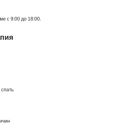
е с 9:00 до 18:00.
апия
 спать
ричин