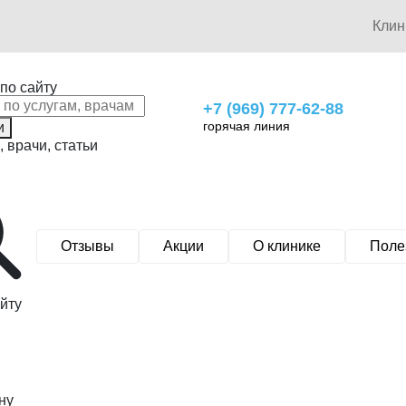
Кли
по сайту
+7 (969) 777-62-88
горячая линия
и
, врачи, статьи
Отзывы
Акции
О клинике
Поле
йту
ну