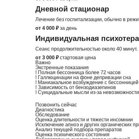
Дневной стационар
Лечение без госпитализации, обычно в режим
от 4 000 ₽
за день
Индивидуальная психотер
Сеанс продолжительностью около 40 минут.
от 3 000 ₽
стартовая цена
Важно
Экстренные показания
!
Полная бессонница более 72 часов
!
Галлюцинации на фоне депривации сна
!
Маниакальное возбуждение с бессонницей
!
Зависимость от бензодиазепинов
!
Суицидальные мысли из-за невозможности
Позвонить сейчас
Диагностика
Обследование
Оценка длительности и тяжести инсомнии
Исключение апноэ и других органических п
Анализ текущей подбора препаратов
Оценка психического состояния