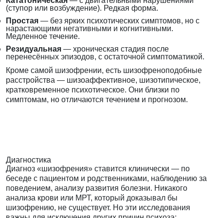
Кататоническая
— с двигательными нарушениями
(ступор или возбуждение). Редкая форма.
Простая
— без ярких психотических симптомов, но с
нарастающими негативными и когнитивными.
Медленное течение.
Резидуальная
— хроническая стадия после
перенесённых эпизодов, с остаточной симптоматикой.
Кроме самой шизофрении, есть шизофреноподобные
расстройства — шизоаффективное, шизотипическое,
кратковременное психотическое. Они близки по
симптомам, но отличаются течением и прогнозом.
Диагностика
Диагноз «шизофрения» ставится клинически — по
беседе с пациентом и родственниками, наблюдению за
поведением, анализу развития болезни. Никакого
анализа крови или МРТ, который доказывал бы
шизофрению, не существует. Но эти исследования
важны для исключения других причин психоза: