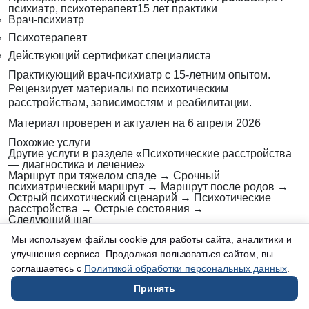
психиатр, психотерапевт
15 лет практики
Врач-психиатр
Психотерапевт
Действующий сертификат специалиста
Практикующий врач-психиатр с 15-летним опытом.
Рецензирует материалы по психотическим
расстройствам, зависимостям и реабилитации.
Материал проверен и актуален на
6 апреля 2026
Похожие услуги
Другие услуги в разделе «Психотические расстройства
— диагностика и лечение»
Маршрут при тяжелом спаде
→
Срочный
психиатрический маршрут
→
Маршрут после родов
→
Острый психотический сценарий
→
Психотические
расстройства
→
Острые состояния
→
Следующий шаг
Перейти от чтения к обращению
Мы используем файлы cookie для работы сайта, аналитики и
После чтения должно быть понятно, что делать дальше
улучшения сервиса. Продолжая пользоваться сайтом, вы
и как быстро связаться с клиникой.
соглашаетесь с
Политикой обработки персональных данных
.
Рассчитать стоимость лечения
Быстрый способ
оставить вводные и понять следующий шаг обращения
Принять
→
Связаться с клиникой
Ростов-на-Дону, пер.