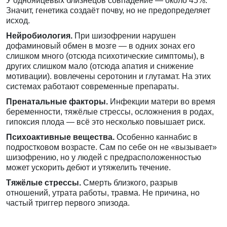
У однояйцевых близнецов совпадение — около 45%.
Значит, генетика создаёт почву, но не предопределяет
исход.
Нейробиология.
При шизофрении нарушен
дофаминовый обмен в мозге — в одних зонах его
слишком много (отсюда психотические симптомы), в
других слишком мало (отсюда апатия и снижение
мотивации). вовлечены серотонин и глутамат. На этих
системах работают современные препараты.
Пренатальные факторы.
Инфекции матери во время
беременности, тяжёлые стрессы, осложнения в родах,
гипоксия плода — всё это несколько повышает риск.
Психоактивные вещества.
Особенно каннабис в
подростковом возрасте. Сам по себе он не «вызывает»
шизофрению, но у людей с предрасположенностью
может ускорить дебют и утяжелить течение.
Тяжёлые стрессы.
Смерть близкого, разрыв
отношений, утрата работы, травма. Не причина, но
частый триггер первого эпизода.