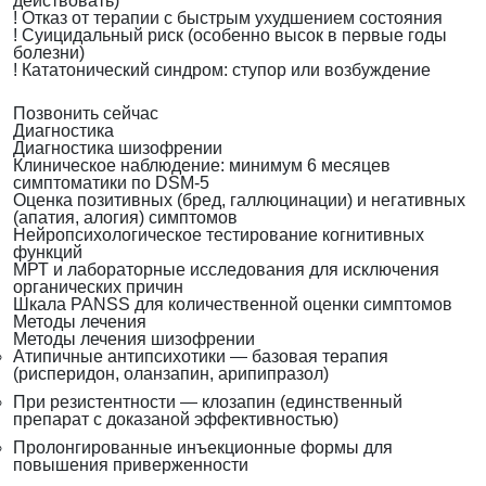
действовать)
!
Отказ от терапии с быстрым ухудшением состояния
!
Суицидальный риск (особенно высок в первые годы
болезни)
!
Кататонический синдром: ступор или возбуждение
Позвонить сейчас
Диагностика
Диагностика шизофрении
Клиническое наблюдение: минимум 6 месяцев
симптоматики по DSM-5
Оценка позитивных (бред, галлюцинации) и негативных
(апатия, алогия) симптомов
Нейропсихологическое тестирование когнитивных
функций
МРТ и лабораторные исследования для исключения
органических причин
Шкала PANSS для количественной оценки симптомов
Методы лечения
Методы лечения шизофрении
Атипичные антипсихотики — базовая терапия
(рисперидон, оланзапин, арипипразол)
При резистентности — клозапин (единственный
препарат с доказаной эффективностью)
Пролонгированные инъекционные формы для
повышения приверженности