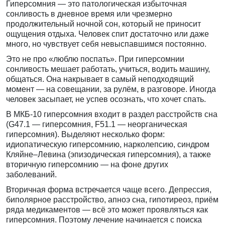
Гиперсомния — это патологическая избыточная
сонливость в дневное время или чрезмерно
продолжительный ночной сон, который не приносит
ощущения отдыха. Человек спит достаточно или даже
много, но чувствует себя невыспавшимся постоянно.
Это не про «люблю поспать». При гиперсомнии
сонливость мешает работать, учиться, водить машину,
общаться. Она накрывает в самый неподходящий
момент — на совещании, за рулём, в разговоре. Иногда
человек засыпает, не успев осознать, что хочет спать.
В МКБ-10 гиперсомния входит в раздел расстройств сна
(G47.1 — гиперсомния, F51.1 — неорганическая
гиперсомния). Выделяют несколько форм:
идиопатическую гиперсомнию, нарколепсию, синдром
Кляйне–Левина (эпизодическая гиперсомния), а также
вторичную гиперсомнию — на фоне других
заболеваний.
Вторичная форма встречается чаще всего. Депрессия,
биполярное расстройство, апноэ сна, гипотиреоз, приём
ряда медикаментов — всё это может проявляться как
гиперсомния. Поэтому лечение начинается с поиска