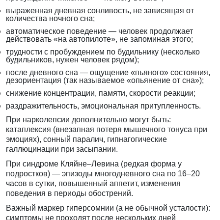
выраженная дневная сонливость, не зависящая от
количества ночного сна;
автоматическое поведение — человек продолжает
действовать «на автопилоте», не запоминая этого;
трудности с пробуждением по будильнику (несколько
будильников, нужен человек рядом);
после дневного сна — ощущение «пьяного» состояния,
дезориентация (так называемое «опьянение от сна»);
снижение концентрации, памяти, скорости реакции;
раздражительность, эмоциональная притупленность.
При нарколепсии дополнительно могут быть:
катаплексия (внезапная потеря мышечного тонуса при
эмоциях), сонный паралич, гипнагогические
галлюцинации при засыпании.
При синдроме Кляйне–Левина (редкая форма у
подростков) — эпизоды многодневного сна по 16–20
часов в сутки, повышенный аппетит, изменения
поведения в периоды обострений.
Важный маркер гиперсомнии (а не обычной усталости):
симптомы не проходят после нескольких дней