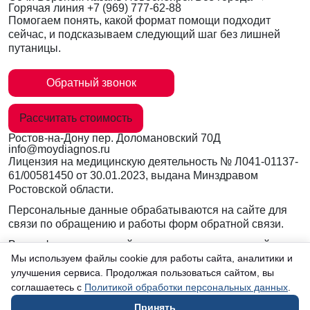
Горячая линия
+7 (969) 777-62-88
Помогаем понять, какой формат помощи подходит
сейчас, и подсказываем следующий шаг без лишней
путаницы.
Обратный звонок
Рассчитать стоимость
Ростов-на-Дону
пер. Доломановский 70Д
info@moydiagnos.ru
Лицензия на медицинскую деятельность №
Л041-01137-
61/00581450
от 30.01.2023, выдана Минздравом
Ростовской области.
Персональные данные обрабатываются на сайте для
связи по обращению и работы форм обратной связи.
Вся информация на сайте носит ознакомительный
характер и не заменяет очную консультацию врача.
Мы используем файлы cookie для работы сайта, аналитики и
Консультации по телефону и в мессенджерах не
улучшения сервиса. Продолжая пользоваться сайтом, вы
являются медицинской услугой.
соглашаетесь с
Политикой обработки персональных данных
.
Принять
в Ростове-на-Дону
Согласие на обработку данных