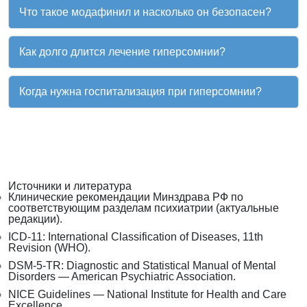
Что такое модафинил и насколько он безопасен?
Как долго длится лечение гиперсомнии?
Когда нужна госпитализация при гиперсомнии?
Источники и литература
Клинические рекомендации Минздрава РФ по
соответствующим разделам психиатрии (актуальные
редакции).
ICD-11: International Classification of Diseases, 11th
Revision (WHO).
DSM-5-TR: Diagnostic and Statistical Manual of Mental
Disorders — American Psychiatric Association.
NICE Guidelines — National Institute for Health and Care
Excellence.