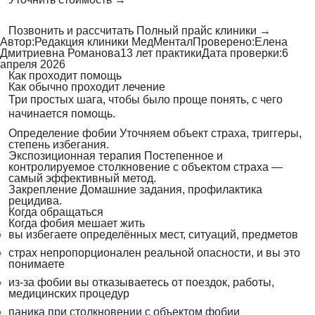
Позвонить и рассчитать
Полный прайс клиники →
Автор:
Редакция клиники МедМентал
Проверено:
Елена
Дмитриевна Романова
13 лет практики
Дата проверки:
6
апреля 2026
Как проходит помощь
Как обычно проходит лечение
Три простых шага, чтобы было проще понять, с чего
начинается помощь.
Определение фобии
Уточняем объект страха, триггеры,
степень избегания.
Экспозиционная терапия
Постепенное и
контролируемое столкновение с объектом страха —
самый эффективный метод.
Закрепление
Домашние задания, профилактика
рецидива.
Когда обращаться
Когда фобия мешает жить
вы избегаете определённых мест, ситуаций, предметов
страх непропорционален реальной опасности, и вы это
понимаете
из-за фобии вы отказываетесь от поездок, работы,
медицинских процедур
паника при столкновении с объектом фобии