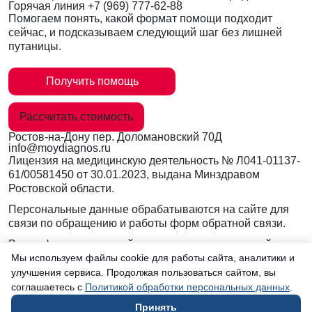
Горячая линия
+7 (969) 777-62-88
Помогаем понять, какой формат помощи подходит
сейчас, и подсказываем следующий шаг без лишней
путаницы.
Получить помощь
Рассчитать стоимость
Ростов-на-Дону
пер. Доломановский 70Д
info@moydiagnos.ru
Лицензия на медицинскую деятельность №
Л041-01137-
61/00581450
от 30.01.2023, выдана Минздравом
Ростовской области.
Персональные данные обрабатываются на сайте для
связи по обращению и работы форм обратной связи.
Вся информация на сайте носит ознакомительный
характер и не заменяет очную консультацию врача.
Мы используем файлы cookie для работы сайта, аналитики и
Консультации по телефону и в мессенджерах не
улучшения сервиса. Продолжая пользоваться сайтом, вы
являются медицинской услугой.
соглашаетесь с
Политикой обработки персональных данных
.
Принять
в Ростове-на-Дону
Согласие на обработку данных