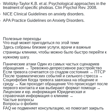
Wolitzky-Taylor K.B. et al. Psychological approaches in the
treatment of specific phobias. Clin Psychol Rev. 2008.
NICE Clinical Guidelines on anxiety disorders.
APA Practice Guidelines on Anxiety Disorders.
Полезные переходы
Что ещё может пригодиться по этой теме
Здесь собраны близкие услуги, врачи и важные
страницы клиники, чтобы можно было быстро перейти к
нужному шагу.
Панические атаки
Один из самых частых сценариев
обращения
→
Тревожно-депрессивное расстройство
Если тревога сочетается со спадом состояния
→
ПТСР
После травматических событий и сильного стресса
→
Социофобия
Когда тревога завязана на общение и
среду
→
Как проходит обращение
Что происходит после
первого контакта и как выбирают формат помощи
→
Лицензии и юр. информация
Юридическая и
справочная информация о клинике
→
Частые вопросы
Вопросы о фобиях
FAQ не подменяет консультацию, но помогает закрыть