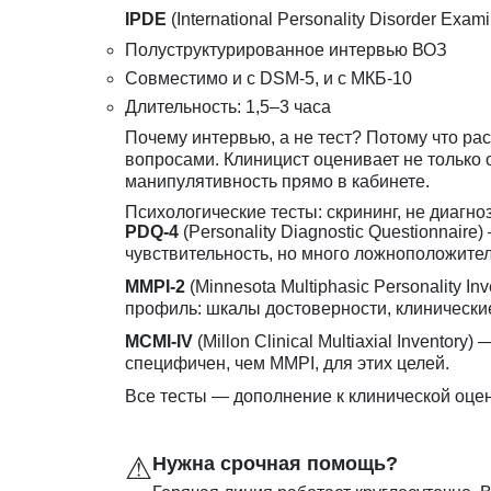
IPDE
(International Personality Disorder Exami
Полуструктурированное интервью ВОЗ
Совместимо и с DSM-5, и с МКБ-10
Длительность: 1,5–3 часа
Почему интервью, а не тест? Потому что ра
вопросами. Клиницист оценивает не только от
манипулятивность прямо в кабинете.
Психологические тесты: скрининг, не диагно
PDQ-4
(Personality Diagnostic Questionnair
чувствительность, но много ложноположител
MMPI-2
(Minnesota Multiphasic Personality I
профиль: шкалы достоверности, клинически
MCMI-IV
(Millon Clinical Multiaxial Invento
специфичен, чем MMPI, для этих целей.
Все тесты — дополнение к клинической оцен
⚠
Нужна срочная помощь?