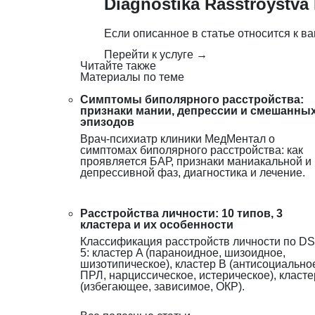
Diagnostika Rasstroystva 
Если описанное в статье относится к ва
Перейти к услуге →
Читайте также
Материалы по теме
Симптомы биполярного расстройства:
признаки мании, депрессии и смешанны
эпизодов
Врач-психиатр клиники МедМентал о
симптомах биполярного расстройства: как
проявляется БАР, признаки маниакальной и
депрессивной фаз, диагностика и лечение.
Расстройства личности: 10 типов, 3
кластера и их особенности
Классификация расстройств личности по D
5: кластер A (параноидное, шизоидное,
шизотипическое), кластер B (антисоциально
ПРЛ, нарциссическое, истерическое), класте
(избегающее, зависимое, ОКР).