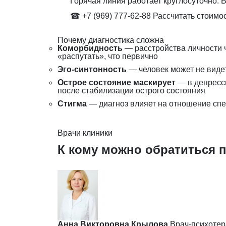
Горячая линия работает круглосуточно. В
☎ +7 (969) 777-62-88
Рассчитать стоимо
Почему диагностика сложна
Коморбидность
— расстройства личности ч
«распутать», что первично
Эго-синтонность
— человек может не видет
Острое состояние маскирует
— в депресси
после стабилизации острого состояния
Стигма
— диагноз влияет на отношение спе
Врачи клиники
К кому можно обратиться п
Анна Викторовна Крылова
Врач-психотер