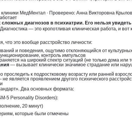
я клиники МедМентал
· Проверено: Анна Викторовна Крыло
работает
 сложных диагнозов в психиатрии. Его нельзя увидеть
Диагностика — это кропотливая клиническая работа, и вот к
я, что это вообще расстройство личности:
аний и поведения, ощутимо отклоняющийся от культурных
ункционирование, контроль импульсов
аняется на широкий спектр ситуаций (не только дома или то
ания
— вызывает клинически значимое страдание или нару
 проследить к подростковому возрасту или ранней взросло
 не является проявлением другого психического расстройс
ки
тандарт». Два основных формата:
DSM-5 Personality Disorders):
олнение, 20 минут)
ериям, которые были отмечены