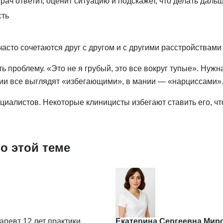
рач ответит, оценит ситуацию и подскажет, что делать дальш
сть
асто сочетаются друг с другом и с другими расстройствами 
ь проблему. «Это не я грубый, это все вокруг тупые». Нуж
и все выглядят «избегающими», в мании — «нарциссами». 
циалистов. Некоторые клиницисты избегают ставить его, ч
о этой теме
апевт
12 лет практики
Екатерина Сергеевна Мир