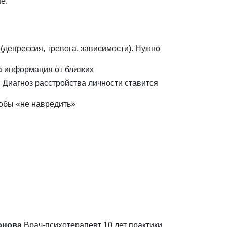
е.
(депрессия, тревога, зависимости). Нужно
на информация от близких
Диагноз расстройства личности ставится
тобы «не навредить»
онова
Врач-психотерапевт
10 лет практики