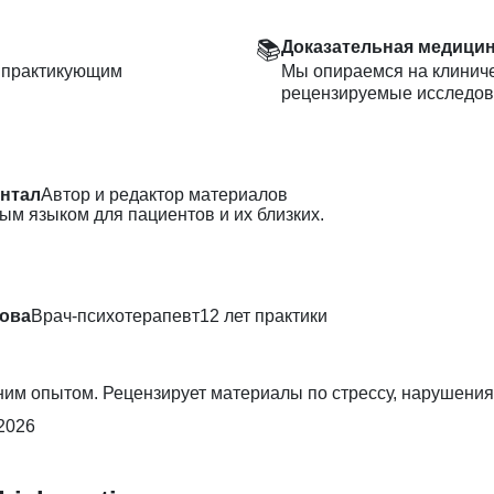
📚
Доказательная медици
н практикующим
Мы опираемся на клиниче
рецензируемые исследов
нтал
Автор и редактор материалов
ым языком для пациентов и их близких.
ова
Врач-психотерапевт
12 лет практики
ним опытом. Рецензирует материалы по стрессу, нарушени
2026