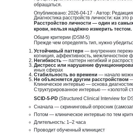
обращаться.
Опубликовано: 2026-04-17
· Автор: Редакци
Диагностика расстройств личности: как это 
Расстройство личности — один из самых
крови, нельзя надёжно измерить тестом.
Общие критерии (DSM-5)
Прежде чем определять тип, нужно убедитьс
Устойчивый паттерн
— внутренних пережив
когниция, аффективность, межличностное ф
Негибкость
— паттерн негибкий и распростр
Дистресс или нарушение функциониров
иных сферах
Стабильность во времени
— начало можно
Не объясняется другим расстройством
—
Клиническое интервью — основа диагности
Структурированное интервью — «золотой с
SCID-5-PD
(Structured Clinical Interview for 
Сначала — скрининговый опросник (самозап
Потом — клиническое интервью по тем крит
Длительность: 1–2 часа
Проводит обученный клиницист