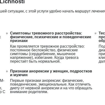
Lichnosti
шей ситуации, с этой услуги удобно начать маршрут лечения
Симптомы тревожного расстройства:
Тес
х
физические, психические и поведенческие
про
признаки
обр
Как проявляется тревожное расстройство:
Под
постоянное беспокойство, физические
диа
симптомы (сердцебиение, мышечное
при
напряжение), избегание. Когда тревога
кли
перестаёт быть нормальной.
дал
Признаки анорексии у женщин, подростков
и мужчин
SM-
Первые признаки анорексии: физические,
поведенческие, эмоциональные. Как отличить
е,
диету от нервной анорексии и на что обращать
р C
внимание родителям.